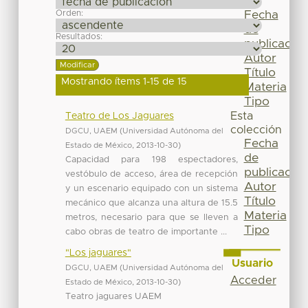
Por
Orden:
Fecha
de
Resultados:
publicación
Autor
Título
Mostrando ítems 1-15 de 15
Materia
Tipo
Esta
Teatro de Los Jaguares
colección
DGCU, UAEM
(
Universidad Autónoma del
Fecha
Estado de México
,
2013-10-30
)
de
Capacidad para 198 espectadores,
publicación
vestóbulo de acceso, área de recepción
Autor
y un escenario equipado con un sistema
Título
mecánico que alcanza una altura de 15.5
Materia
metros, necesario para que se lleven a
Tipo
cabo obras de teatro de importante ...
"Los jaguares"
Usuario
DGCU, UAEM
(
Universidad Autónoma del
Acceder
Estado de México
,
2013-10-30
)
Teatro jaguares UAEM