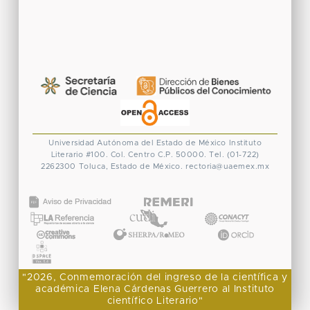
Universidad Autónoma del Estado de México
Instituto
Literario #100. Col. Centro
C.P. 50000. Tel. (01-722)
2262300
Toluca, Estado de México.
rectoria@uaemex.mx
CONACYT
"2026, Conmemoración del ingreso de la científica y
académica Elena Cárdenas Guerrero al Instituto
científico Literario"