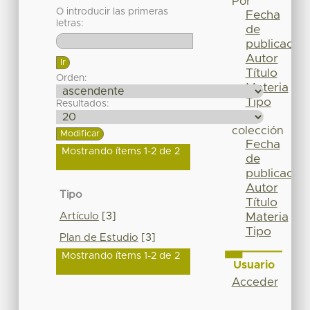
Por
O introducir las primeras
Fecha
letras:
de
publicación
Autor
Título
Orden:
Materia
Tipo
Resultados:
Esta
colección
Fecha
Mostrando ítems 1-2 de 2
de
publicación
Autor
Tipo
Título
Artículo
[3]
Materia
Tipo
Plan de Estudio
[3]
Mostrando ítems 1-2 de 2
Usuario
Acceder