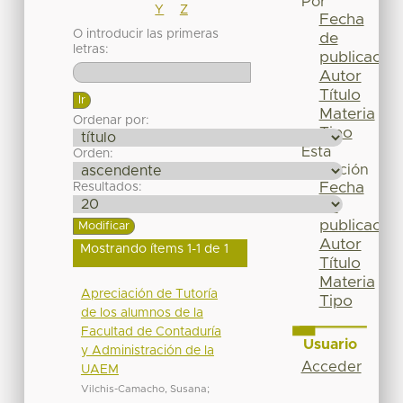
Por
Y
Z
Fecha
O introducir las primeras
de
letras:
publicación
Autor
Título
Materia
Ordenar por:
Tipo
Esta
Orden:
colección
Fecha
Resultados:
de
publicación
Autor
Mostrando ítems 1-1 de 1
Título
Materia
Apreciación de Tutoría
Tipo
de los alumnos de la
Facultad de Contaduría
Usuario
y Administración de la
Acceder
UAEM
Vilchis-Camacho, Susana
;