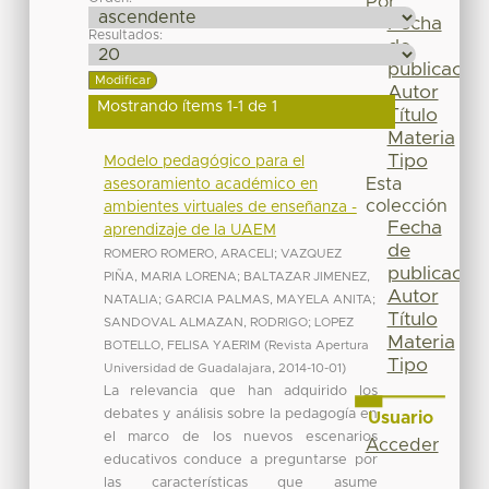
Por
Fecha
Resultados:
de
publicación
Autor
Mostrando ítems 1-1 de 1
Título
Materia
Tipo
Modelo pedagógico para el
Esta
asesoramiento académico en
colección
ambientes virtuales de enseñanza -
Fecha
aprendizaje de la UAEM
de
ROMERO ROMERO, ARACELI
;
VAZQUEZ
publicación
PIÑA, MARIA LORENA
;
BALTAZAR JIMENEZ,
Autor
NATALIA
;
GARCIA PALMAS, MAYELA ANITA
;
Título
SANDOVAL ALMAZAN, RODRIGO
;
LOPEZ
Materia
BOTELLO, FELISA YAERIM
(
Revista Apertura
Tipo
Universidad de Guadalajara
,
2014-10-01
)
La relevancia que han adquirido los
debates y análisis sobre la pedagogía en
Usuario
el marco de los nuevos escenarios
Acceder
educativos conduce a preguntarse por
las características que asume