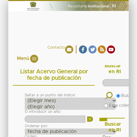
Contacto
Menú
Buscar
Listar Acervo General por
en RI
fecha de publicación
Saltar a un punto del índice:
Buscar 
Esta colecció
O introducir un año:
Buscar
Ordenar por:
en RI
Orden: