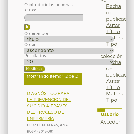
Por
O introducir las primeras
Fecha
letras:
de
publicación
Autor
Título
Ordenar por:
Materia
Tipo
Orden:
Esta
Resultados:
colección
Fecha
de
publicación
Mostrando ítems 1-2 de 2
Autor
Título
Materia
DIAGNÓSTICO PARA
Tipo
LA PREVENCIÓN DEL
SUICIDIO A TRÁVES
DEL PROCESO DE
Usuario
ENFERMERÍA
Acceder
CRUZ CONTRERAS, ANA
ROSA
(
2015-08
)