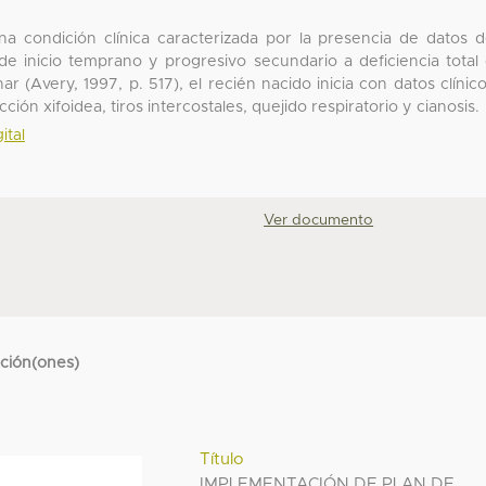
una condición clínica caracterizada por la presencia de datos 
, de inicio temprano y progresivo secundario a deficiencia total
ar (Avery, 1997, p. 517), el recién nacido inicia con datos clínic
cción xifoidea, tiros intercostales, quejido respiratorio y cianosis.
ital
Ver documento
cción(ones)
Título
IMPLEMENTACIÓN DE PLAN DE