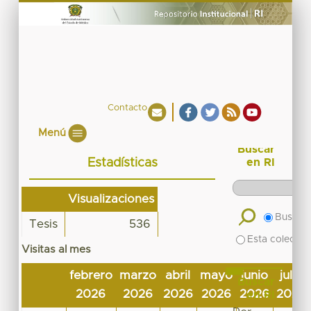
Contacto
Menú
Buscar
Estadísticas
en RI
Visualizaciones
Buscar 
Tesis
536
Esta colecció
Visitas al mes
febrero
marzo
abril
mayo
junio
julio
Buscar
2026
2026
2026
2026
2026
2026
en RI