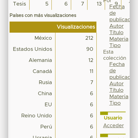
Por
Tesis
5
6
7
13
9
10
Fecha
de
Países con más visualizaciones
publicación
Autor
Visualizaciones
Título
México
212
Materia
Tipo
Estados Unidos
90
Esta
colección
Alemania
12
Fecha
de
Canadá
11
publicación
Rusia
7
Autor
Título
China
6
Materia
Tipo
EU
6
Reino Unido
6
Usuario
Acceder
Perú
6
Ucrania
6