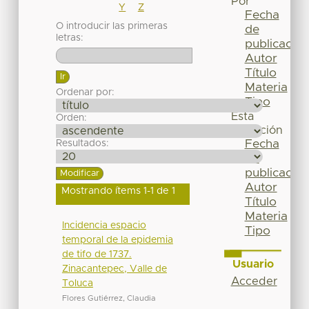
Por
Y
Z
Fecha
O introducir las primeras
de
letras:
publicación
Autor
Título
Materia
Ordenar por:
Tipo
Esta
Orden:
colección
Fecha
Resultados:
de
publicación
Autor
Mostrando ítems 1-1 de 1
Título
Materia
Incidencia espacio
Tipo
temporal de la epidemia
de tifo de 1737.
Usuario
Zinacantepec, Valle de
Acceder
Toluca
Flores Gutiérrez, Claudia