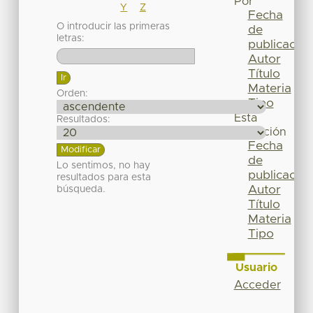
Por
Y
Z
Fecha
O introducir las primeras
de
letras:
publicación
Autor
Título
Materia
Orden:
Tipo
Esta
Resultados:
colección
Fecha
de
Lo sentimos, no hay
publicación
resultados para esta
Autor
búsqueda.
Título
Materia
Tipo
Usuario
Acceder