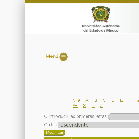
Menú
0-9
A
B
C
D
E
F
W
X
Y
Z
O introducir las primeras letras:
Orden: