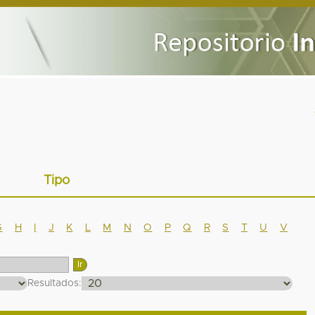
Tipo
G
H
I
J
K
L
M
N
O
P
Q
R
S
T
U
V
Resultados: