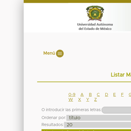
Menú
Listar M
0-9
A
B
C
D
E
F
W
X
Y
Z
O introducir las primeras letras:
Ordenar por:
Resultados: