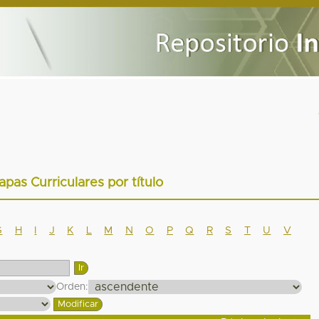
apas Curriculares por título
G
H
I
J
K
L
M
N
O
P
Q
R
S
T
U
V
Orden: