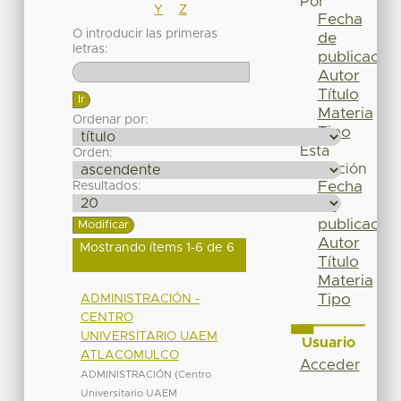
Por
Y
Z
Fecha
O introducir las primeras
de
letras:
publicación
Autor
Título
Materia
Ordenar por:
Tipo
Esta
Orden:
colección
Fecha
Resultados:
de
publicación
Autor
Mostrando ítems 1-6 de 6
Título
Materia
Tipo
ADMINISTRACIÓN -
CENTRO
UNIVERSITARIO UAEM
Usuario
ATLACOMULCO
Acceder
ADMINISTRACIÓN
(
Centro
Universitario UAEM