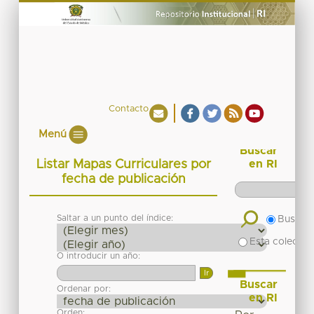
Contacto
Menú
Buscar
Listar Mapas Curriculares por
en RI
fecha de publicación
Saltar a un punto del índice:
Buscar 
Esta colecció
O introducir un año:
Buscar
Ordenar por:
en RI
Orden: