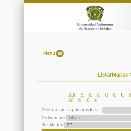
Menú
ListarMapas 
0-9
A
B
C
D
E
F
W
X
Y
Z
O introducir las primeras letras:
Ordenar por:
Resultados: