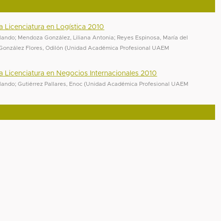
la Licenciatura en Logística 2010
olando
;
Mendoza González, Liliana Antonia
;
Reyes Espinosa, María del
González Flores, Odilón
(
Unidad Académica Profesional UAEM
la Licenciatura en Negocios Internacionales 2010
olando
;
Gutiérrez Pallares, Enoc
(
Unidad Académica Profesional UAEM