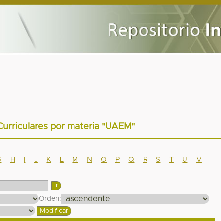
Curriculares por materia "UAEM"
G
H
I
J
K
L
M
N
O
P
Q
R
S
T
U
V
Orden: