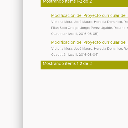
Mostrando ítems 1-2 de 2
Modificación del Proyecto curricular de 
Victoria Mora, José Mauro
;
Heredia Dominico, R
Pilar
;
Soto Ortega, Jorge
;
Pérez Ugalde, Rosario
;
Cuautitlan Izcalli
,
2016-08-05
)
Modificación del Proyecto curricular de 
Victoria Mora, José Mauro
;
Heredia Dominico, R
Cuautitlán Izcalli
,
2016-08-04
)
Mostrando ítems 1-2 de 2