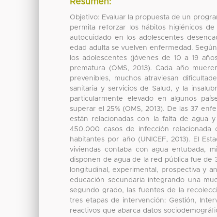
Resumen:
Objetivo: Evaluar la propuesta de un progra
permita reforzar los hábitos higiénicos d
autocuidado en los adolescentes desencad
edad adulta se vuelven enfermedad. Según 
los adolescentes (jóvenes de 10 a 19 a
prematura (OMS, 2013). Cada año mueren
prevenibles, muchos atraviesan dificultad
sanitaria y servicios de Salud, y la insal
particularmente elevado en algunos país
superar el 25% (OMS, 2013). De las 37 enf
están relacionadas con la falta de agua
450.000 casos de infección relacionada 
habitantes por año (UNICEF, 2013). El Es
viviendas contaba con agua entubada, mi
disponen de agua de la red pública fue de 3
longitudinal, experimental, prospectiva y a
educación secundaria integrando una mue
segundo grado, las fuentes de la recolecc
tres etapas de intervención: Gestión, Inte
reactivos que abarca datos sociodemográfico