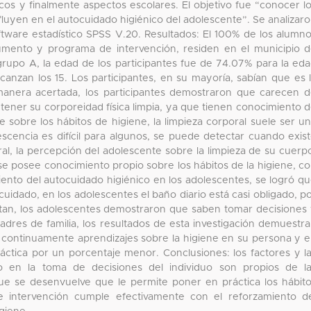
cos y finalmente aspectos escolares. El objetivo fue “conocer l
fluyen en el autocuidado higiénico del adolescente”. Se analizar
oftware estadístico SPSS V.20. Resultados: El 100% de los alumn
trumento y programa de intervención, residen en el municipio 
rupo A, la edad de los participantes fue de 74.07% para la ed
canzan los 15. Los participantes, en su mayoría, sabían que es 
manera acertada, los participantes demostraron que carecen 
ener su corporeidad física limpia, ya que tienen conocimiento 
 sobre los hábitos de higiene, la limpieza corporal suele ser u
olescencia es difícil para algunos, se puede detectar cuando exis
ral, la percepción del adolescente sobre la limpieza de su cuerp
se posee conocimiento propio sobre los hábitos de la higiene, c
iento del autocuidado higiénico en los adolescentes, se logró q
cuidado, en los adolescentes el baño diario está casi obligado, p
entan, los adolescentes demostraron que saben tomar decisiones
adres de familia, los resultados de esta investigación demuestr
n continuamente aprendizajes sobre la higiene en su persona y 
ctica por un porcentaje menor. Conclusiones: los factores y l
o en la toma de decisiones del individuo son propios de l
que se desenvuelve que le permite poner en práctica los hábit
e intervención cumple efectivamente con el reforzamiento d