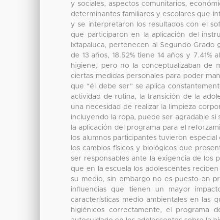
y sociales, aspectos comunitarios, económi
determinantes familiares y escolares que in
y se interpretaron los resultados con el s
que participaron en la aplicación del ins
Ixtapaluca, pertenecen al Segundo Grado g
de 13 años, 18.52% tiene 14 años y 7.41% al
higiene, pero no la conceptualizaban de 
ciertas medidas personales para poder mant
que “él debe ser” se aplica constantemente
actividad de rutina, la transición de la ad
una necesidad de realizar la limpieza corpo
incluyendo la ropa, puede ser agradable si 
la aplicación del programa para el reforzam
los alumnos participantes tuvieron especial 
los cambios físicos y biológicos que pres
ser responsables ante la exigencia de los p
que en la escuela los adolescentes recibe
su medio, sin embargo no es puesto en prá
influencias que tienen un mayor impact
características medio ambientales en las 
higiénicos correctamente, el programa d