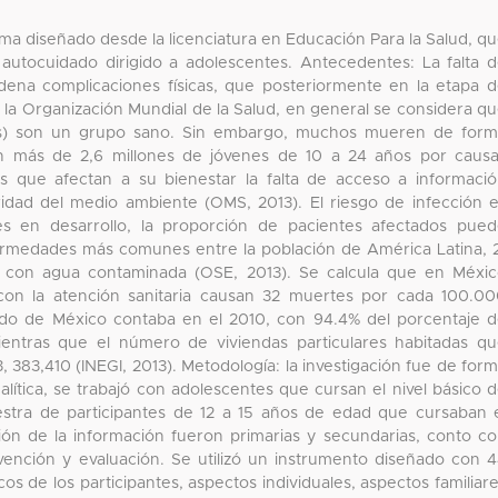
ma diseñado desde la licenciatura en Educación Para la Salud, q
e autocuidado dirigido a adolescentes. Antecedentes: La falta 
ena complicaciones físicas, que posteriormente en la etapa 
la Organización Mundial de la Salud, en general se considera q
ños) son un grupo sano. Sin embargo, muchos mueren de for
 más de 2,6 millones de jóvenes de 10 a 24 años por caus
es que afectan a su bienestar la falta de acceso a informaci
ubridad del medio ambiente (OMS, 2013). El riesgo de infección 
es en desarrollo, la proporción de pacientes afectados pue
ermedades más comunes entre la población de América Latina, 
 y con agua contaminada (OSE, 2013). Se calcula que en Méxi
con la atención sanitaria causan 32 muertes por cada 100.0
tado de México contaba en el 2010, con 94.4% del porcentaje 
entras que el número de viviendas particulares habitadas q
, 383,410 (INEGI, 2013). Metodología: la investigación fue de for
nalítica, se trabajó con adolescentes que cursan el nivel básico 
stra de participantes de 12 a 15 años de edad que cursaban 
ión de la información fueron primarias y secundarias, conto c
rvención y evaluación. Se utilizó un instrumento diseñado con 
s de los participantes, aspectos individuales, aspectos familiar