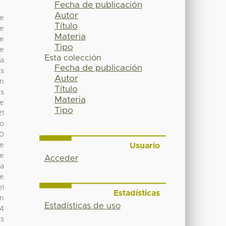
Fecha de publicación
Autor
ue
Título
de
Materia
de
Tipo
ue
Esta colección
ma
Fecha de publicación
as
Autor
ón
Título
es
Materia
de
Tipo
21
co
00
Usuario
de
ue
Acceder
ma
de
el
Estadísticas
on
Estadísticas de uso
44
es