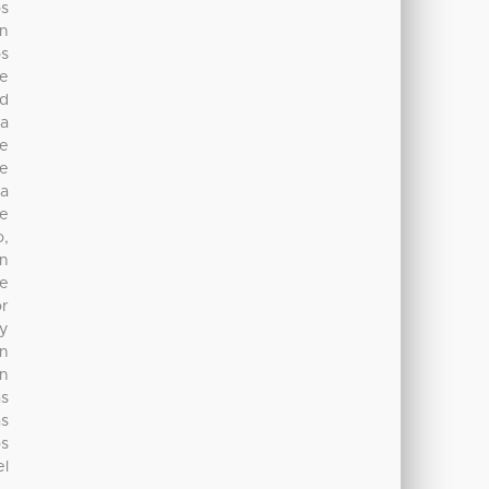
os
on
os
de
ad
la
de
de
na
te
o,
on
ue
or
 y
an
en
as
as
os
el