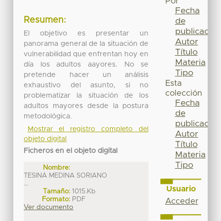
Por
Fecha
Resumen:
de
publicación
El objetivo es presentar un
Autor
panorama general de la situación de
Título
vulnerabilidad que enfrentan hoy en
Materia
día los adultos aayores. No se
Tipo
pretende hacer un análisis
Esta
exhaustivo del asunto, si no
colección
problematizar la situación de los
Fecha
adultos mayores desde la postura
de
metodológica.
publicación
Mostrar el registro completo del
Autor
objeto digital
Título
Ficheros en el objeto digital
Materia
Tipo
Nombre:
TESINA MEDINA SORIANO
...
Usuario
Tamaño:
1015.Kb
Formato:
PDF
Acceder
Ver documento