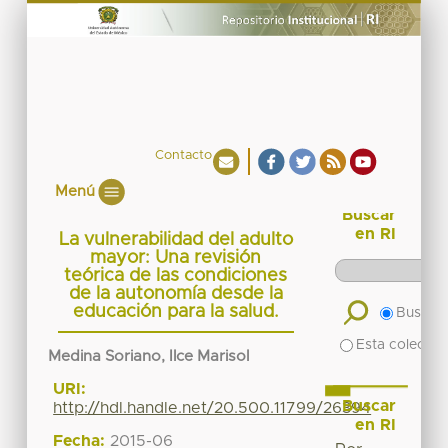
Contacto
Menú
Buscar
en RI
La vulnerabilidad del adulto
mayor: Una revisión
teórica de las condiciones
de la autonomía desde la
educación para la salud.
Buscar 
Esta colecció
Medina Soriano, Ilce Marisol
URI:
Buscar
http://hdl.handle.net/20.500.11799/26394
en RI
Fecha:
2015-06