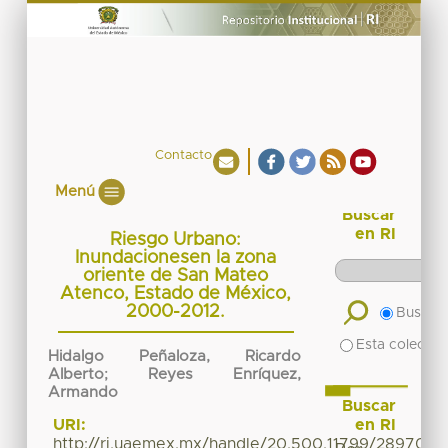
Contacto
Menú
Buscar
en RI
Riesgo Urbano:
Inundacionesen la zona
oriente de San Mateo
Atenco, Estado de México,
2000-2012.
Buscar 
Esta colecció
Hidalgo Peñaloza, Ricardo
Alberto
;
Reyes Enríquez,
Armando
Buscar
en RI
URI:
http://ri.uaemex.mx/handle/20.500.11799/28970