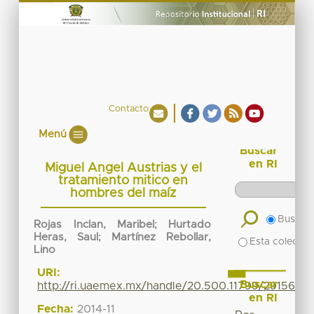
Contacto
Menú
Buscar
en RI
Miguel Angel Austrias y el
tratamiento mitico en
hombres del maíz
Buscar 
Rojas Inclan, Maribel
;
Hurtado
Heras, Saul
;
Martínez Rebollar,
Esta colecció
Lino
URI:
Buscar
http://ri.uaemex.mx/handle/20.500.11799/29156
en RI
Fecha:
2014-11