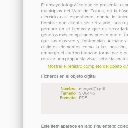
El ensayo fotográfico que se presenta a co
municipios del Valle de Toluca, en la b
ejercicio casi espontaneo, donde lo único
hombre que acepta ser retratado, nos re
perdura en el tiempo y que es recordada
géneros más complicados puesto que el fot
que sus ojos ven y contemplan. A manera t
distintos elementos como la luz, posició
embargo el cuerpo humano forma parte de la 
realizar una propuesta visual sobre la ana
Mostrar el registro completo del objeto dig
Ficheros en el objeto digital
Nombre:
merged(1).pdf
Tamaño:
9.064Mb
Formato:
PDF
Este ítem aparece en la(s) siguiente(s) cole