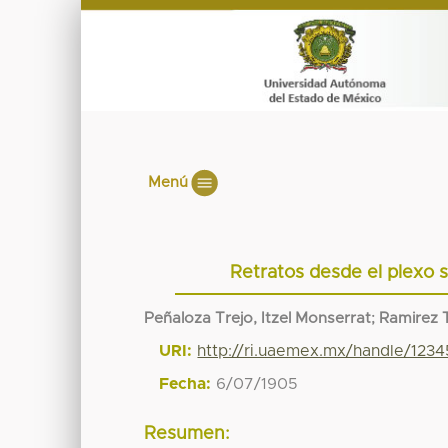
Menú
Retratos desde el plexo 
Peñaloza Trejo, Itzel Monserrat
;
Ramirez T
URI:
http://ri.uaemex.mx/handle/12
Fecha:
6/07/1905
Resumen: