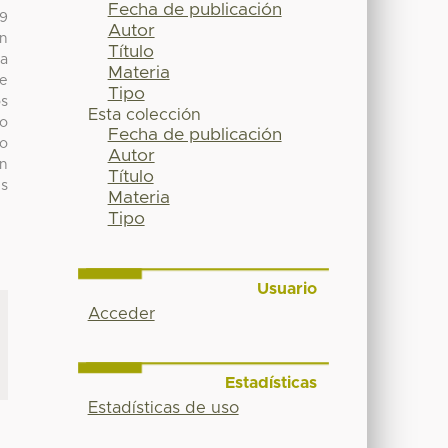
Fecha de publicación
 9
Autor
un
Título
da
Materia
ue
Tipo
os
Esta colección
lo
Fecha de publicación
do
Autor
in
Título
es
Materia
Tipo
Usuario
Acceder
Estadísticas
Estadísticas de uso