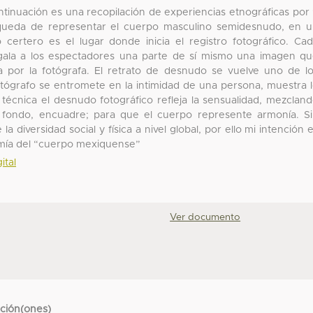
ntinuación es una recopilación de experiencias etnográficas por
úsqueda de representar el cuerpo masculino semidesnudo, en 
 certero es el lugar donde inicia el registro fotográfico. Ca
gala a los espectadores una parte de sí mismo una imagen q
 por la fotógrafa. El retrato de desnudo se vuelve uno de l
ógrafo se entromete en la intimidad de una persona, muestra 
écnica el desnudo fotográfico refleja la sensualidad, mezclan
n, fondo, encuadre; para que el cuerpo represente armonía. S
diversidad social y física a nivel global, por ello mi intención 
tomía del “cuerpo mexiquense”
ital
Ver documento
cción(ones)