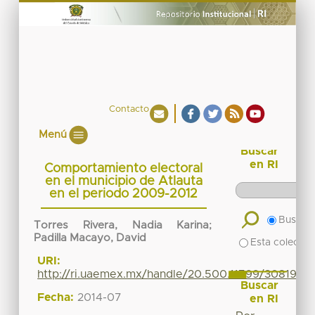
Contacto
Menú
Buscar
en RI
Comportamiento electoral
en el municipio de Atlauta
en el periodo 2009-2012
Buscar 
Torres Rivera, Nadia Karina
;
Padilla Macayo, David
Esta colecció
URI:
http://ri.uaemex.mx/handle/20.500.11799/30819
Buscar
Fecha:
2014-07
en RI