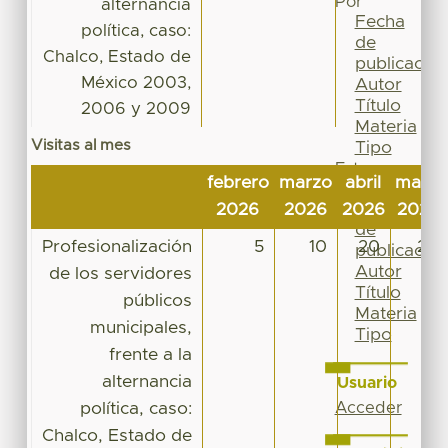
Por
alternancia
Fecha
política, caso:
de
Chalco, Estado de
publicación
México 2003,
Autor
Título
2006 y 2009
Materia
Visitas al mes
Tipo
Esta
febrero
marzo
abril
mayo
colección
Fecha
2026
2026
2026
2026
de
Profesionalización
5
10
20
27
publicación
Autor
de los servidores
Título
públicos
Materia
municipales,
Tipo
frente a la
alternancia
Usuario
política, caso:
Acceder
Chalco, Estado de