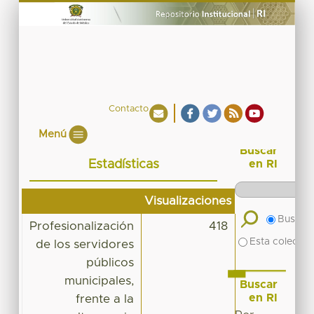
Contacto
Menú
Buscar
Estadísticas
en RI
Visualizaciones
Buscar 
Profesionalización
418
Esta colecció
de los servidores
públicos
municipales,
Buscar
en RI
frente a la