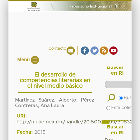
Contacto
Menú
Buscar
en RI
El desarrollo de
competencias literarias en
el nivel medio básico
Buscar 
Martínez Suárez, Alberto
;
Pérez
Contreras, Ana Laura
Esta colecció
URI:
http://ri.uaemex.mx/handle/20.500.11799/30832
Buscar
Fecha:
2015
en RI