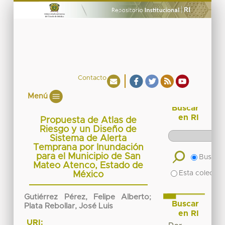
Contacto
Menú
Buscar
en RI
Propuesta de Atlas de
Riesgo y un Diseño de
Sistema de Alerta
Temprana por Inundación
para el Municipio de San
Buscar 
Mateo Atenco, Estado de
Esta colecció
México
Gutiérrez Pérez, Felipe Alberto
;
Buscar
Plata Rebollar, José Luis
en RI
URI: