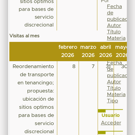
Por
sitios optimos
Fecha
para bases de
de
servicio
publicación
discrecional
Autor
Título
Visitas al mes
Materia
Tipo
febrero
marzo
abril
mayo
Esta
2026
2026
2026
2026
colección
Fecha
Reordenamiento
8
7
31
30
de
de transporte
publicación
Autor
en tenancingo;
Título
propuesta:
Materia
ubicación de
Tipo
sitios optimos
para bases de
Usuario
Acceder
servicio
discrecional