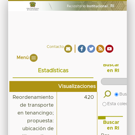
Contacto
Menú
Buscar
Estadísticas
en RI
Visualizaciones
Buscar 
Reordenamiento
420
Esta colecció
de transporte
en tenancingo;
propuesta:
Buscar
en RI
ubicación de