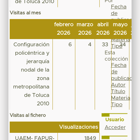
Por
de Toluca 2010
Fecha
Visitas al mes
de
publicación
febrero
marzo
abril
mayo
jun
Autor
2026
2026
2026
2026
20
Título
Materia
Configuración
6
4
33
34
Tipo
policéntrica y
Esta
colección
jerarquía
Fecha
nodal de la
de
zona
publicación
Autor
metropolitana
Título
de Toluca
Materia
2010
Tipo
Visitas al fichero
Usuario
Visualizaciones
Acceder
UAEM- FAPUR-
1849