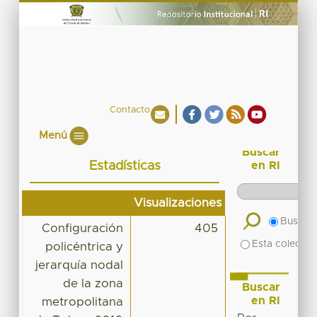
Contacto
Menú
Buscar
Estadísticas
en RI
Visualizaciones
Buscar 
Configuración
405
Esta colecció
policéntrica y
jerarquía nodal
de la zona
Buscar
en RI
metropolitana