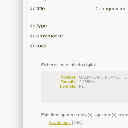
dc.title
Configuración 
dc.type
dc.provenance
dc.road
Ficheros en el objeto digital
Nombre:
UAEM- FAPUR- JANETT ...
Tamaño:
2.235Mb
Formato:
PDF
Este ítem aparece en la(s) siguiente(s) cole
[138]
Académica