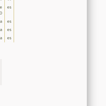
de
es
10
ra
es
a
es
a
es