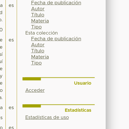
Fecha de publicación
na
es
Autor
ad
Título
o.
Materia
Tipo
20
Esta colección
Fecha de publicación
de
es
Autor
ge
Título
sí
Materia
uí
Tipo
de
 y
Usuario
se
Acceder
to
a.
pa
es
Estadísticas
Estadísticas de uso
s
co
es