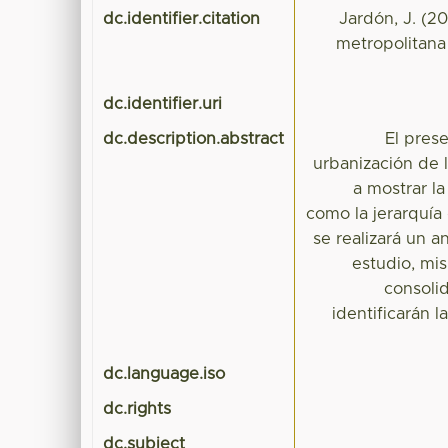
dc.identifier.citation
Jardón, J. (20
metropolitana 
dc.identifier.uri
dc.description.abstract
El pres
urbanización de 
a mostrar la
como la jerarquía 
se realizará un a
estudio, mi
consoli
identificarán 
dc.language.iso
dc.rights
dc.subject