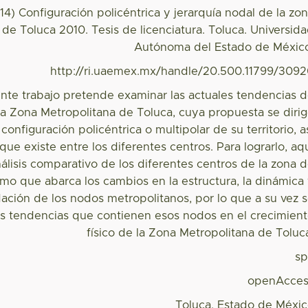
14) Configuración policéntrica y jerarquía nodal de la zo
de Toluca 2010. Tesis de licenciatura. Toluca. Universid
Autónoma del Estado de Méxic
http://ri.uaemex.mx/handle/20.500.11799/309
ente trabajo pretende examinar las actuales tendencias 
la Zona Metropolitana de Toluca, cuya propuesta se diri
 configuración policéntrica o multipolar de su territorio, a
que existe entre los diferentes centros. Para lograrlo, aq
nálisis comparativo de los diferentes centros de la zona 
smo que abarca los cambios en la estructura, la dinámica
dación de los nodos metropolitanos, por lo que a su vez 
las tendencias que contienen esos nodos en el crecimien
físico de la Zona Metropolitana de Toluc
s
openAcces
Toluca, Estado de Méxi