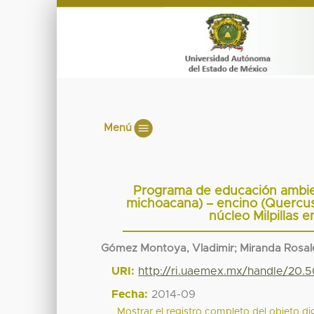
Menú
Programa de educación ambien
michoacana) – encino (Quercus 
núcleo Milpillas 
Gómez Montoya, Vladimir
;
Miranda Rosal
URI:
http://ri.uaemex.mx/handle/20.
Fecha:
2014-09
Mostrar el registro completo del objeto dig