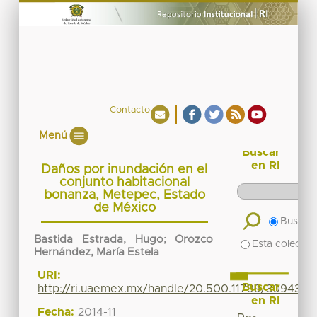
Contacto
Menú
Buscar
en RI
Daños por inundación en el
conjunto habitacional
bonanza, Metepec, Estado
de México
Buscar 
Bastida Estrada, Hugo
;
Orozco
Esta colecció
Hernández, María Estela
URI:
Buscar
http://ri.uaemex.mx/handle/20.500.11799/30943
en RI
Fecha:
2014-11