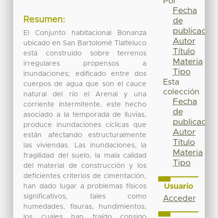
Por
Fecha
Resumen:
de
publicación
El Conjunto habitacional Bonanza
Autor
ubicado en San Bartolomé Tlalteluco
Título
está construido sobre terrenos
Materia
irregulares propensos a
Tipo
inundaciones; edificado entre dos
Esta
cuerpos de agua que son el cauce
colección
natural del río el Arenal y una
Fecha
corriente intermitente, este hecho
de
asociado a la temporada de lluvias,
publicación
produce inundaciones cíclicas que
Autor
están afectando estructuralmente
Título
las viviendas. Las inundaciones, la
Materia
fragilidad del suelo, la mala calidad
Tipo
del material de construcción y los
deficientes criterios de cimentación,
Usuario
han dado lugar a problemas físicos
significativos, tales como
Acceder
humedades, fisuras, hundimientos,
los cuales han traído consigo