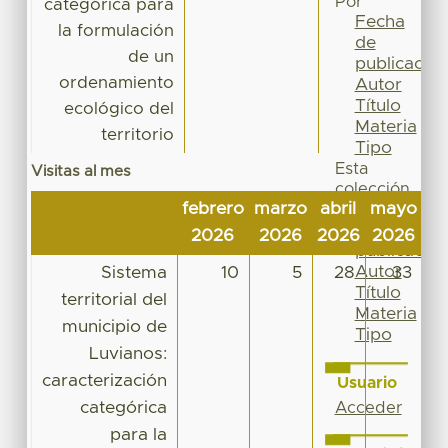
Por
categórica para
Fecha
la formulación
de
de un
publicación
ordenamiento
Autor
Título
ecológico del
Materia
territorio
Tipo
Esta
Visitas al mes
colección
febrero
marzo
abril
mayo
ju
Fecha
de
2026
2026
2026
2026
2
publicación
Autor
Sistema
10
5
28
33
Título
territorial del
Materia
municipio de
Tipo
Luvianos:
caracterización
Usuario
categórica
Acceder
para la