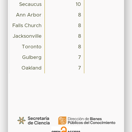
Secaucus
10
Ann Arbor
8
Falls Church
8
Jacksonville
8
Toronto
8
Gulberg
7
Oakland
7