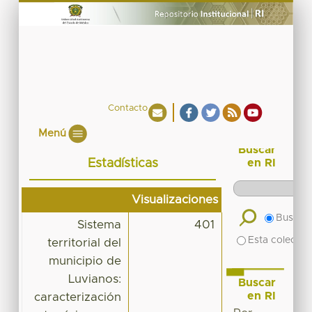
Contacto
Menú
Buscar
Estadísticas
en RI
Visualizaciones
Buscar 
Sistema
401
Esta colecció
territorial del
municipio de
Luvianos:
Buscar
en RI
caracterización