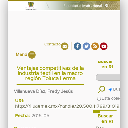
Contacto
Menú
Buscar
en RI
Ventajas competitivas de la
industria textil en la macro
región Toluca Lerma
Buscar 
Villanueva Díaz, Fredy Jesús
Esta colecció
URI:
http://ri.uaemex.mx/handle/20.500.11799/31019
Fecha:
2015-05
Buscar
en RI