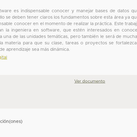
software es indispensable conocer y manejar bases de datos q
ello se deben tener claros los fundamentos sobre esta área ya q
sable conocer en el momento de realizar la práctica. Este traba
an la ingeniera en software, que estén interesados en conoc
a una de las unidades temáticas, pero también le será de much
 la materia para que su clase, tareas o proyectos se fortalezc
de aprendizaje sea más dinámica.
ital
Ver documento
cción(ones)