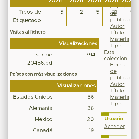
2026
2026
2026
2026
2026
Por
Fecha
Tipos de
5
2
5
21
9
de
publicación
Etiquetado
Autor
Visitas al fichero
Título
Materia
Visualizaciones
Tipo
Esta
secme-
794
colección
20486.pdf
Fecha
de
Países con más visualizaciones
publicación
Autor
Visualizaciones
Título
Estados Unidos
56
Materia
Tipo
Alemania
36
Usuario
México
20
Acceder
Canadá
19