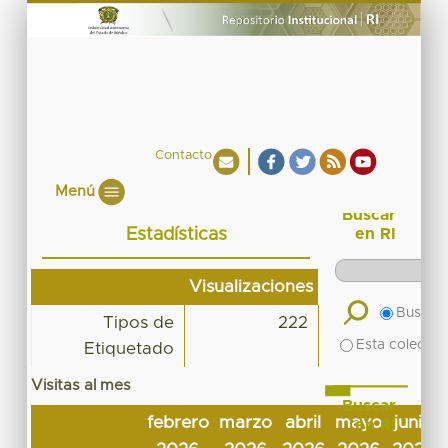
Contacto
Menú
Buscar
Estadísticas
en RI
Visualizaciones
Buscar 
Tipos de
222
Esta colecció
Etiquetado
Visitas al mes
Buscar
febrero
marzo
abril
mayo
junio
en RI