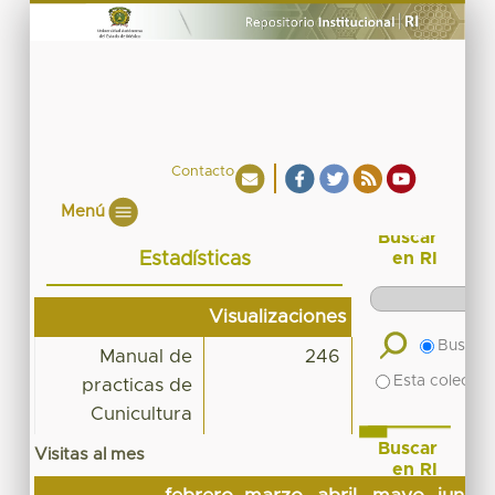
Contacto
Menú
Buscar
Estadísticas
en RI
Visualizaciones
Buscar 
Manual de
246
Esta colecció
practicas de
Cunicultura
Buscar
Visitas al mes
en RI