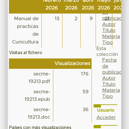
febrero
marzo
abril
mayo
junio
Por
Fecha
2026
2026
2026
2026
2026
de
publicación
Manual de
13
2
9
21
7
Autor
practicas
Título
de
Materia
Cunicultura
Tipo
Esta
Visitas al fichero
colección
Fecha
Visualizaciones
de
publicación
secme-
176
Autor
19213.pdf
Título
Materia
secme-
59
Tipo
19213.epub
secme-
36
Usuario
19213.doc
Acceder
Países con más visualizaciones