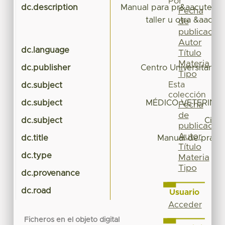
Por
dc.description
Manual para pr&aacute;ctic
Fecha
taller u otra &aacut
de
publicación
Autor
dc.language
Título
Materia
dc.publisher
Centro Universitar
Tipo
Esta
dc.subject
colección
dc.subject
MÉDICO VETERINA
Fecha
de
dc.subject
Cien
publicación
Autor
dc.title
Manual de practi
Título
dc.type
Materia
Tipo
dc.provenance
dc.road
Usuario
Acceder
Ficheros en el objeto digital