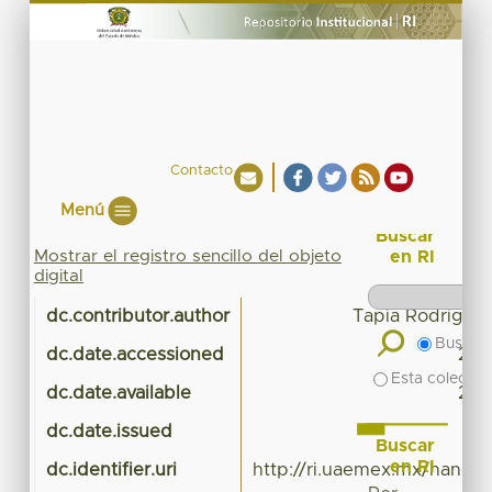
Contacto
Menú
Buscar
Mostrar el registro sencillo del objeto
en RI
digital
dc.contributor.author
Tapia Rodriguez
Buscar 
dc.date.accessioned
201
Esta colecció
dc.date.available
201
dc.date.issued
Buscar
en RI
dc.identifier.uri
http://ri.uaemex.mx/handl