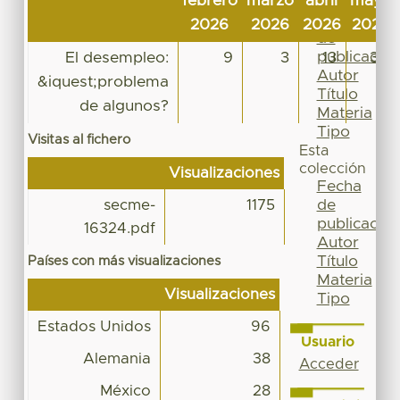
febrero
marzo
abril
mayo
Por
Fecha
2026
2026
2026
2026
de
publicación
El desempleo:
9
3
13
33
Autor
&iquest;problema
Título
de algunos?
Materia
Tipo
Visitas al fichero
Esta
colección
Visualizaciones
Fecha
de
secme-
1175
publicación
16324.pdf
Autor
Título
Países con más visualizaciones
Materia
Visualizaciones
Tipo
Estados Unidos
96
Usuario
Alemania
38
Acceder
México
28