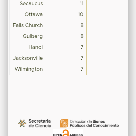
Secaucus
11
Ottawa
10
Falls Church
8
Gulberg
8
Hanoi
7
Jacksonville
7
Wilmington
7