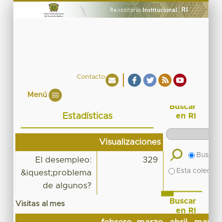
Contacto
Menú
Buscar
Estadísticas
en RI
Visualizaciones
Buscar 
El desempleo:
329
Esta colecció
&iquest;problema
de algunos?
Buscar
Visitas al mes
en RI