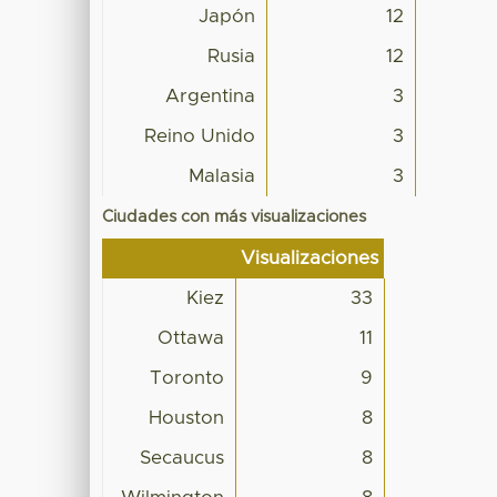
Japón
12
Rusia
12
Argentina
3
Reino Unido
3
Malasia
3
Ciudades con más visualizaciones
Visualizaciones
Kiez
33
Ottawa
11
Toronto
9
Houston
8
Secaucus
8