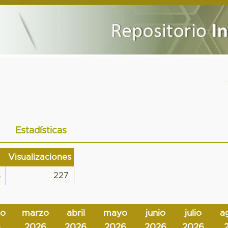
Estadísticas
Visualizaciones
s
227
ro
marzo
abril
mayo
junio
julio
a
6
2026
2026
2026
2026
2026