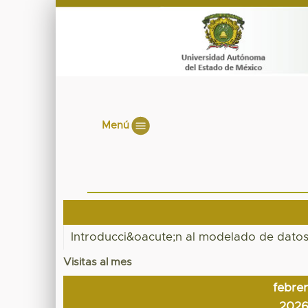
Menú
Introducci&oacute;n al modelado de dato
Visitas al mes
febre
202