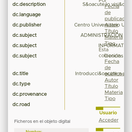
Por
dc.description
S&oacute;lo visi&oac
Fecha
de
dc.language
publicación
Autor
dc.publisher
Centro Universitario UA
Título
dc.subject
ADMINISTRACIÓN DE
Materia
Tipo
dc.subject
INFORMATICA
Esta
colección
dc.subject
Ciencias Ec
Fecha
de
dc.title
Introducci&oacute;n al
publicación
Autor
dc.type
Título
Materia
dc.provenance
Tipo
dc.road
Usuario
Acceder
Ficheros en el objeto digital
Nombre: