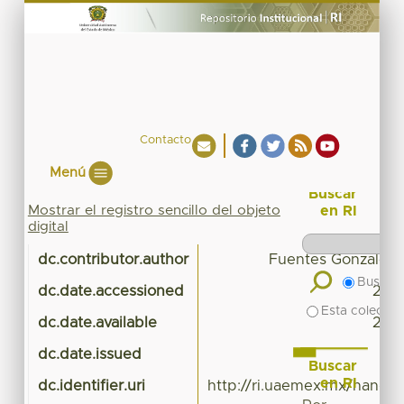
Contacto
Menú
Buscar
Mostrar el registro sencillo del objeto
en RI
digital
dc.contributor.author
Fuentes Gonzalez M
Buscar 
dc.date.accessioned
201
Esta colecció
dc.date.available
201
dc.date.issued
Buscar
en RI
dc.identifier.uri
http://ri.uaemex.mx/handl