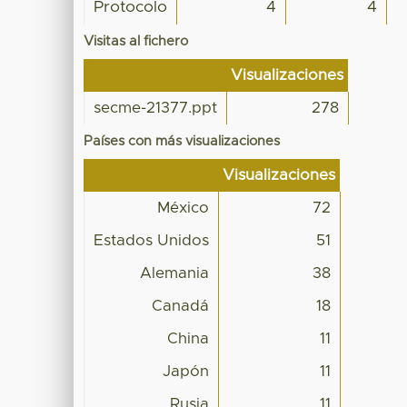
Protocolo
4
4
Visitas al fichero
Visualizaciones
secme-21377.ppt
278
Países con más visualizaciones
Visualizaciones
México
72
Estados Unidos
51
Alemania
38
Canadá
18
China
11
Japón
11
Rusia
11