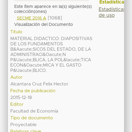
Estadísticas
Este ítem aparece en la(s) siguiente(s)
Estadísticas
colección(ones)
de uso
[1068]
SECME 2016 A
Visualización del Documento
Título
MATERIAL DIDACTICO: DIAPOSITIVAS
DE LOS FUNDAMENTOS
B&Aacute;SICOS DEL ESTADO, DE LA
ADMINISTRACI&Oacute;N
P&Uacute;BLICA, LA POL&Iacute;TICA
ECON&Oacute;MICA Y EL GASTO
P&Uacute;BLICO.
Autor
Alcantara Cruz Felix Hector
Fecha de publicación
2015-12-18
Editor
Facultad de Economía
Tipo de documento
Proyectable
Palabras clave