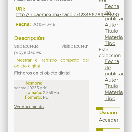
Por
Fecha
URI:
de
http://ri.uaemex.mx/handle/123456789/31890
publicación
Fecha:
2015-12-18
Autor
Título
Materia
Descripción:
Tipo
S&oacute;lo visi&oacute;n
Esta
proyectables
colección
Mostrar el registro completo del
Fecha
objeto digital
de
Ficheros en el objeto digital
publicación
Autor
Nombre:
Título
secme-19235.pdf
Materia
Tamaño:
2.359Mb
Formato:
PDF
Tipo
Ver documento
Usuario
Acceder