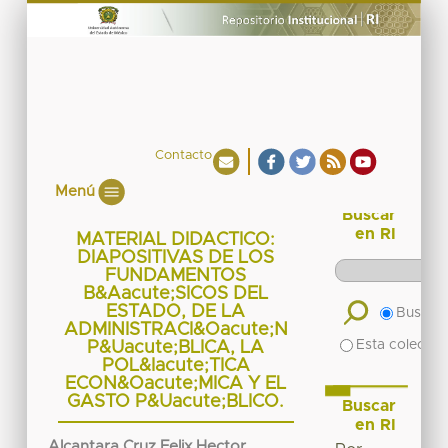
Contacto
Menú
Buscar
en RI
MATERIAL DIDACTICO:
DIAPOSITIVAS DE LOS
FUNDAMENTOS
B&Aacute;SICOS DEL
ESTADO, DE LA
Buscar 
ADMINISTRACI&Oacute;N
Esta colecció
P&Uacute;BLICA, LA
POL&Iacute;TICA
ECON&Oacute;MICA Y EL
GASTO P&Uacute;BLICO.
Buscar
en RI
Alcantara Cruz Felix Hector