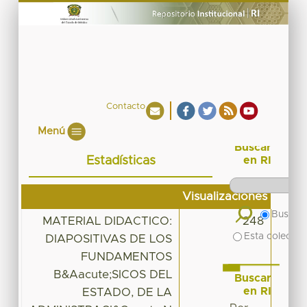
Contacto
Menú
Buscar
Estadísticas
en RI
Visualizaciones
Buscar 
MATERIAL DIDACTICO:
248
Esta colecció
DIAPOSITIVAS DE LOS
FUNDAMENTOS
B&Aacute;SICOS DEL
Buscar
en RI
ESTADO, DE LA