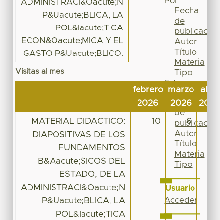
Por
ADMINISTRACI&Oacute;N
Fecha
P&Uacute;BLICA, LA
de
POL&Iacute;TICA
publicación
ECON&Oacute;MICA Y EL
Autor
Título
GASTO P&Uacute;BLICO.
Materia
Visitas al mes
Tipo
Esta
febrero
marzo
abril
colección
Fecha
2026
2026
2026
de
MATERIAL DIDACTICO:
10
6
7
publicación
Autor
DIAPOSITIVAS DE LOS
Título
FUNDAMENTOS
Materia
B&Aacute;SICOS DEL
Tipo
ESTADO, DE LA
ADMINISTRACI&Oacute;N
Usuario
P&Uacute;BLICA, LA
Acceder
POL&Iacute;TICA