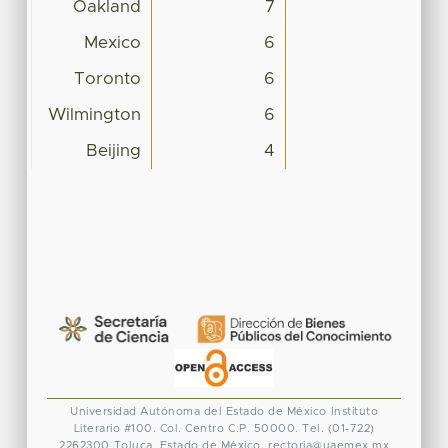
Oakland
7
Mexico
6
Toronto
6
Wilmington
6
Beijing
4
Universidad Autónoma del Estado de México
Instituto
Literario #100. Col. Centro
C.P. 50000. Tel. (01-722)
2262300
Toluca, Estado de México.
rectoria@uaemex.mx