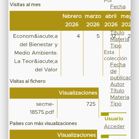
Por
Visitas al mes
Fecha
de
febrero
marzo
abril
mayo
publicación
2026
2026
2026
2026
Autor
Título
Econom&iacute;a
4
5
12
27
Materia
del Bienestar y
Tipo
Esta
Medio Ambiente.
colección
La Teor&iacute;a
Fecha
del Valor
de
publicación
Visitas al fichero
Autor
Título
Visualizaciones
Materia
Tipo
secme-
725
18575.pdf
Usuario
Países con más visualizaciones
Acceder
Visualizaciones