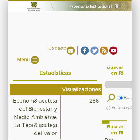
Contacto
Menú
Buscar
Estadísticas
en RI
Visualizaciones
Buscar 
Econom&iacute;a
286
Esta colecció
del Bienestar y
Medio Ambiente.
La Teor&iacute;a
Buscar
en RI
del Valor