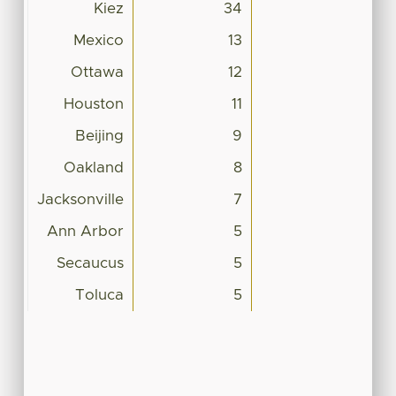
Kiez
34
Mexico
13
Ottawa
12
Houston
11
Beijing
9
Oakland
8
Jacksonville
7
Ann Arbor
5
Secaucus
5
Toluca
5