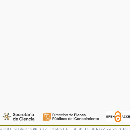
co
Instituto Literario #100. Col. Centro
C.P. 50000. Tel. (01-722) 2262300
Tolu