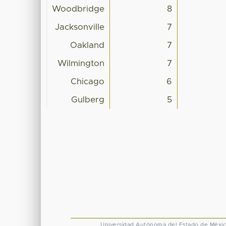
Woodbridge
8
Jacksonville
7
Oakland
7
Wilmington
7
Chicago
6
Gulberg
5
Universidad Autónoma del Estado de Méxi