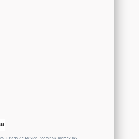
ca, Estado de México.
rectoria@uaemex.mx