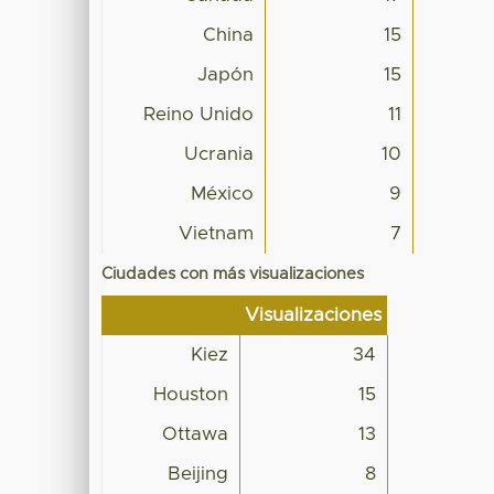
China
15
Japón
15
Reino Unido
11
Ucrania
10
México
9
Vietnam
7
Ciudades con más visualizaciones
Visualizaciones
Kiez
34
Houston
15
Ottawa
13
Beijing
8