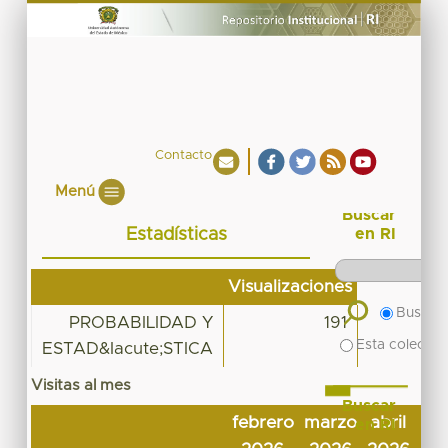
Contacto
Menú
Buscar
Estadísticas
en RI
Visualizaciones
Buscar 
PROBABILIDAD Y
191
Esta colecció
ESTAD&Iacute;STICA
Visitas al mes
Buscar
febrero
marzo
abril
ma
en RI