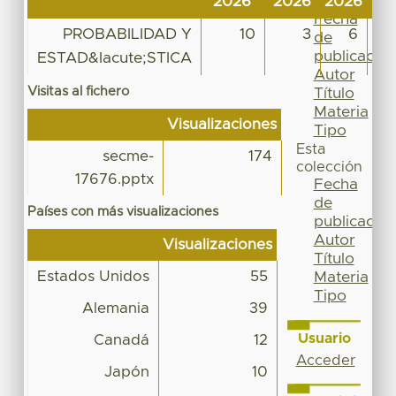
2026
2026
2026
20
Por
Fecha
PROBABILIDAD Y
10
3
6
de
publicación
ESTAD&Iacute;STICA
Autor
Visitas al fichero
Título
Materia
Visualizaciones
Tipo
Esta
secme-
174
colección
17676.pptx
Fecha
de
Países con más visualizaciones
publicación
Autor
Visualizaciones
Título
Estados Unidos
55
Materia
Tipo
Alemania
39
Usuario
Canadá
12
Acceder
Japón
10