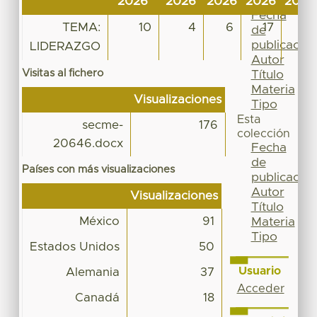
2026
2026
2026
2026
2026
Por
Fecha
TEMA:
10
4
6
17
5
de
publicación
LIDERAZGO
Autor
Visitas al fichero
Título
Materia
Visualizaciones
Tipo
Esta
secme-
176
colección
20646.docx
Fecha
de
Países con más visualizaciones
publicación
Autor
Visualizaciones
Título
México
91
Materia
Tipo
Estados Unidos
50
Usuario
Alemania
37
Acceder
Canadá
18