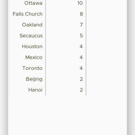
Ottawa
10
Falls Church
8
Oakland
7
Secaucus
5
Houston
4
Mexico
4
Toronto
4
Beijing
2
Hanoi
2