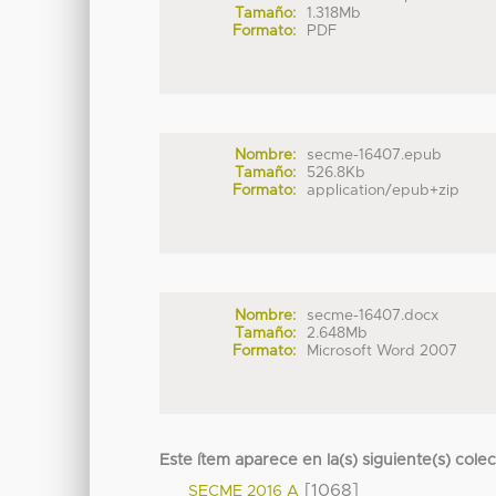
Tamaño:
1.318Mb
Formato:
PDF
Nombre:
secme-16407.epub
Tamaño:
526.8Kb
Formato:
application/epub+zip
Nombre:
secme-16407.docx
Tamaño:
2.648Mb
Formato:
Microsoft Word 2007
Este ítem aparece en la(s) siguiente(s) cole
[1068]
SECME 2016 A