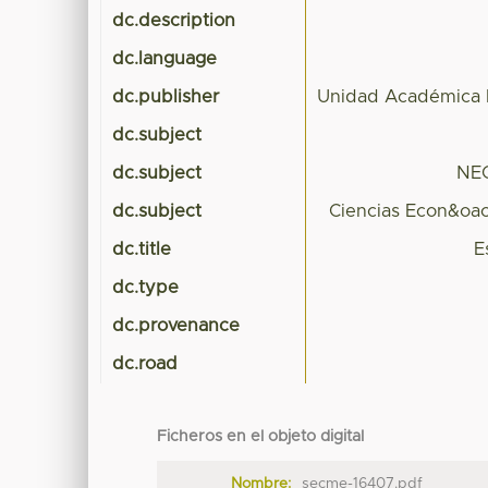
dc.description
dc.language
dc.publisher
Unidad Académica Pr
dc.subject
dc.subject
NE
dc.subject
Ciencias Econ&oac
dc.title
E
dc.type
dc.provenance
dc.road
Ficheros en el objeto digital
Nombre:
secme-16407.pdf