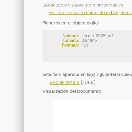
S&oacute;lo visi&oacute;n proyectables
Mostrar el registro completo del objeto dig
Ficheros en el objeto digital
Nombre:
secme-19125.pdf
Tamaño:
3.941Mb
Formato:
PDF
Este ítem aparece en la(s) siguiente(s) cole
[1068]
SECME 2016 A
Visualización del Documento