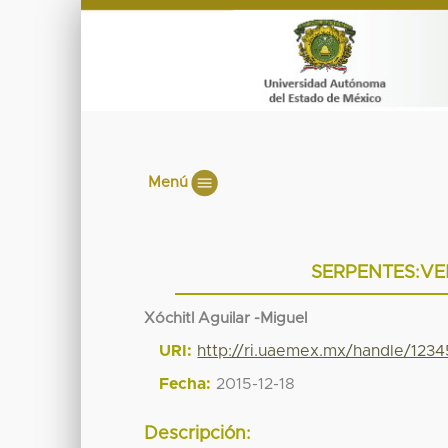
Menú
SERPENTES:VE
Xóchitl Aguilar -Miguel
URI:
http://ri.uaemex.mx/handle/123
Fecha:
2015-12-18
Descripción: