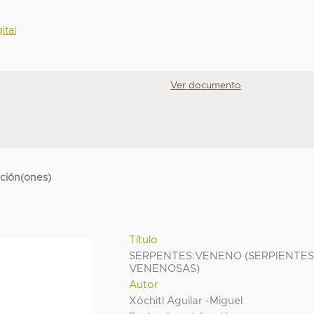
ital
Ver documento
cción(ones)
Título
SERPENTES:VENENO (SERPIENTE
VENENOSAS)
Autor
Xóchitl Aguilar -Miguel