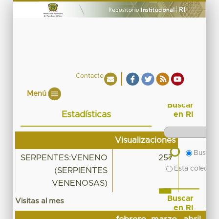
Contacto
Menú
Buscar
Estadísticas
en RI
Visualizaciones
Buscar 
SERPENTES:VENENO
257
Esta colecció
(SERPIENTES
VENENOSAS)
Buscar
Visitas al mes
en RI