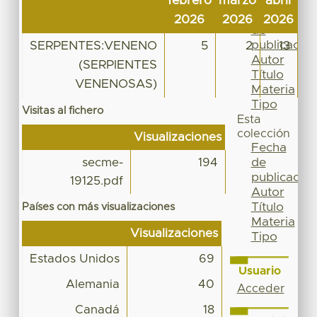
febrero
marzo
abril
m
Por
Fecha
2026
2026
2026
2
de
publicación
SERPENTES:VENENO
5
2
13
Autor
(SERPIENTES
Título
VENENOSAS)
Materia
Tipo
Visitas al fichero
Esta
colección
Visualizaciones
Fecha
de
secme-
194
publicación
19125.pdf
Autor
Título
Países con más visualizaciones
Materia
Visualizaciones
Tipo
Estados Unidos
69
Usuario
Alemania
40
Acceder
Canadá
18