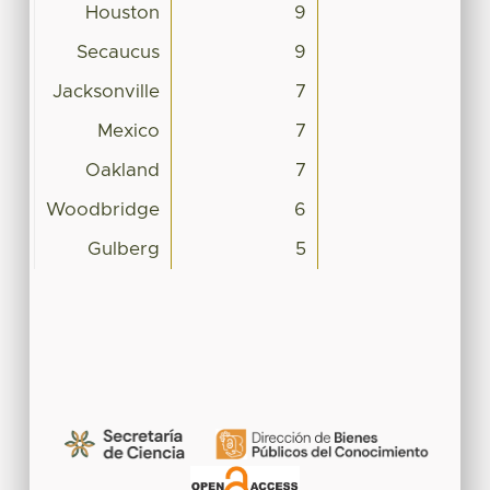
Houston
9
Secaucus
9
Jacksonville
7
Mexico
7
Oakland
7
Woodbridge
6
Gulberg
5