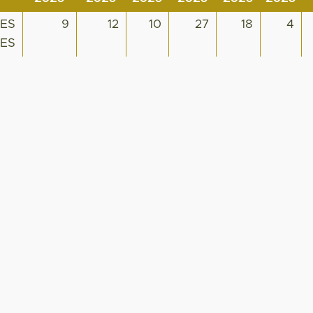
RES
9
12
10
27
18
4
TES