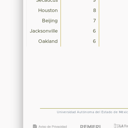
Secaucus
9
Houston
8
Beijing
7
Jacksonville
6
Oakland
6
Universidad Autónoma del Estado de Méxi