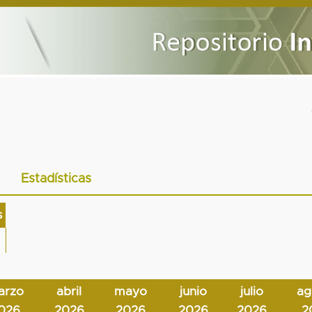
Estadísticas
s
arzo
abril
mayo
junio
julio
ag
026
2026
2026
2026
2026
2