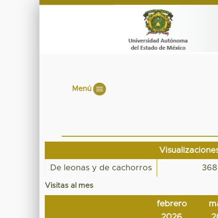
Menú
Visualizacione
De leonas y de cachorros
368
Visitas al mes
febrero
m
2026
2