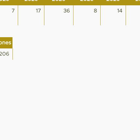
7
17
36
8
14
iones
206